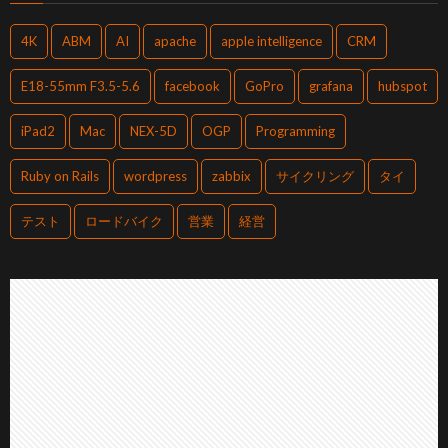
4K
ABM
AI
apache
apple intelligence
CRM
E18-55mm F3.5-5.6
facebook
GoPro
grafana
hubspot
iPad2
Mac
NEX-5D
OGP
Programming
Ruby on Rails
wordpress
zabbix
サイクリング
タイ
テスト
ロードバイク
営業
経営